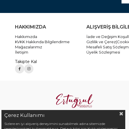
HAKKIMIZDA
ALIŞVERİŞ BİLGİL
Hakkımızda
İade ve Değişim Koşull
KVKK Hakkında Bilgilendirme
Gizlilik ve Çerez(Cookie
Mağazalarımız
Mesafeli Satış Sözleşm
İletişim
Üyelik Sözleşmesi
Takipte Kal
Çerez Kullanımı
Sizlere en iyi alışveriş deneyimini sunabilmek adına sitemizde
çerezler(cookies) kullanmaktayız. Detaylı bilgi için Kvkk sözleşmesini