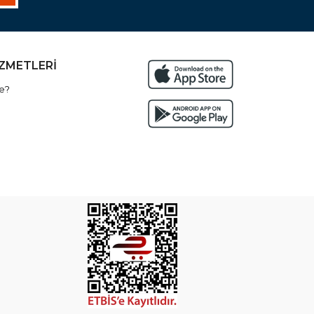
İZMETLERİ
e?