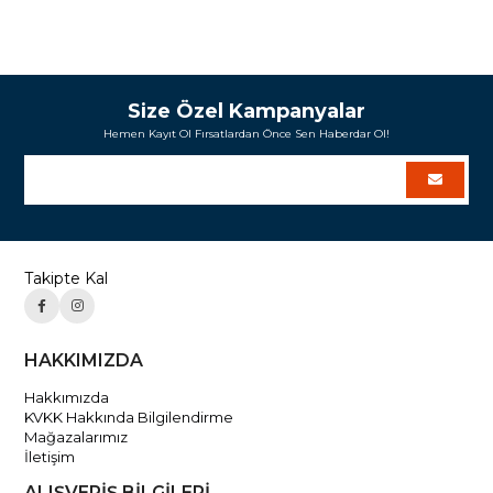
Size Özel Kampanyalar
Hemen Kayıt Ol Fırsatlardan Önce Sen Haberdar Ol!
Takipte Kal
HAKKIMIZDA
Hakkımızda
KVKK Hakkında Bilgilendirme
Mağazalarımız
İletişim
ALIŞVERİŞ BİLGİLERİ